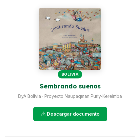
Perú
Argentina
PROYECTOS
En Ecuador
En Perú
En Argentina
BOLIVIA
RECURSOS
Sembrando suenos
Publicaciones
DyA Bolivia · Proyecto Naupaqman Puriy-Kereimba
Caja de Herramientas
Descargar documento
TDRs
Transparencia