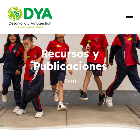
QUIÉNES SOMOS
Recursos y
Línea de Tiempo
Publicaciones
Alianzas Regionales
Perú
QUÉ HACEMOS
Líneas de Trabajo
PAÍSES
Ecuador