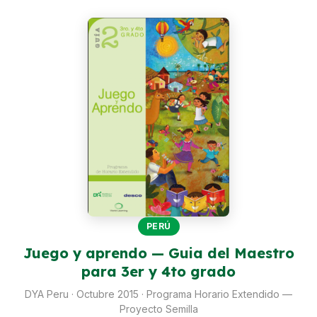
Perú
Argentina
PROYECTOS
En Ecuador
En Perú
En Argentina
RECURSOS
Publicaciones
PERÚ
Caja de Herramientas
Juego y aprendo — Guia del Maestro
para 3er y 4to grado
TDRs
DYA Peru · Octubre 2015 · Programa Horario Extendido —
Transparencia
Proyecto Semilla