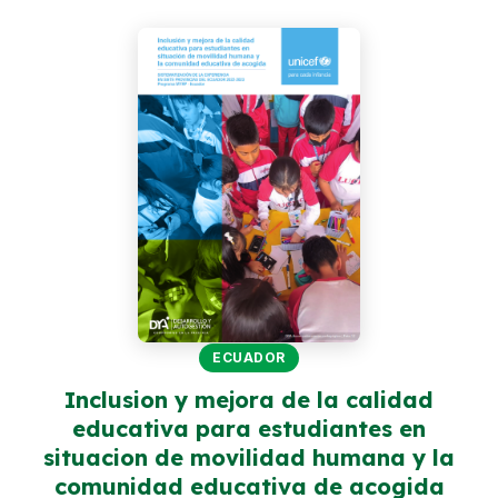
Perú
Argentina
PROYECTOS
En Ecuador
En Perú
En Argentina
RECURSOS
Publicaciones
ECUADOR
Caja de Herramientas
Inclusion y mejora de la calidad
educativa para estudiantes en
TDRs
situacion de movilidad humana y la
Transparencia
comunidad educativa de acogida