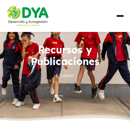
QUIÉNES SOMOS
Recursos y
Línea de Tiempo
Publicaciones
Alianzas Regionales
Ecuador
QUÉ HACEMOS
Líneas de Trabajo
PAÍSES
Ecuador