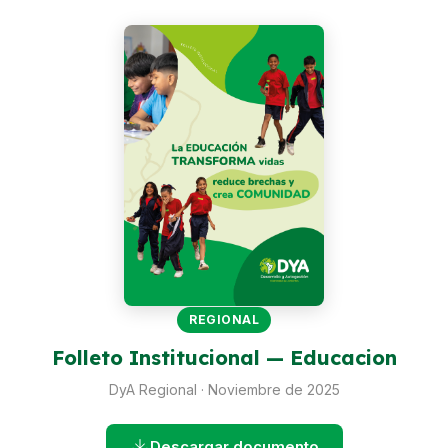
Perú
Argentina
PROYECTOS
En Ecuador
En Perú
En Argentina
RECURSOS
Publicaciones
REGIONAL
Caja de Herramientas
Folleto Institucional — Educacion
TDRs
DyA Regional · Noviembre de 2025
Transparencia
Descargar documento