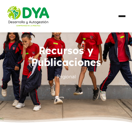
QUIÉNES SOMOS
Recursos y
Línea de Tiempo
Publicaciones
Alianzas Regionales
Regional
QUÉ HACEMOS
Líneas de Trabajo
PAÍSES
Ecuador