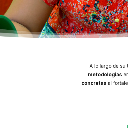
A lo largo de su 
metodologias
en
concretas
al fortal