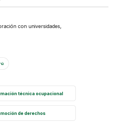
oración con universidades,
rú
ormación técnica ocupacional
omoción de derechos