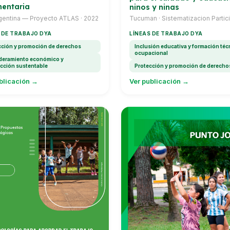
entaria
ninos y ninas
gentina — Proyecto ATLAS · 2022
Tucuman · Sistematizacion Partic
de los Centros de Cuidado Infanti
 DE TRABAJO DYA
LÍNEAS DE TRABAJO DYA
cción y promoción de derechos
Inclusión educativa y formación téc
ocupacional
eramiento económico y
cción sustentable
Protección y promoción de derecho
blicación →
Ver publicación →