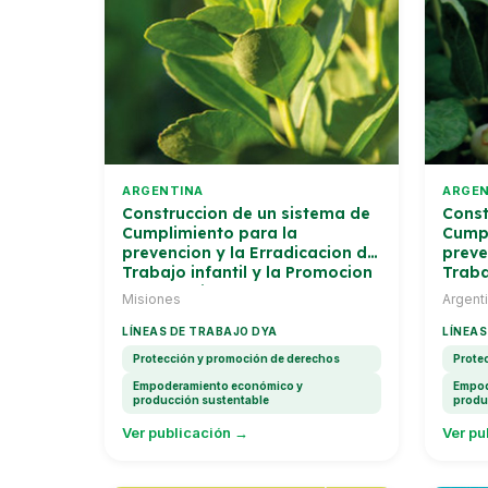
ARGENTINA
ARGEN
Construccion de un sistema de
Const
Cumplimiento para la
Cumpl
prevencion y la Erradicacion del
preve
Trabajo infantil y la Promocion
Traba
del Trabajo Adolescente en
del T
Misiones
Argent
Yerba Mate
Aran
LÍNEAS DE TRABAJO DYA
LÍNEAS
Protección y promoción de derechos
Prote
Empoderamiento económico y
Empod
producción sustentable
produ
Ver publicación →
Ver pu