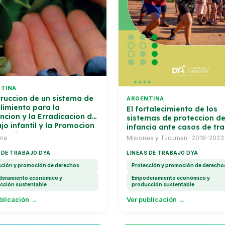
TINA
ruccion de un sistema de
ARGENTINA
imiento para la
El fortalecimiento de los
ncion y la Erradicacion del
sistemas de proteccion de
jo infantil y la Promocion
infancia ante casos de tr
rabajo Adolescente en
infantil en la produccion
ina
Misiones y Tucuman · 2019–2023
dano
agricola — Serie de Propu
 DE TRABAJO DYA
Metodologicas
LÍNEAS DE TRABAJO DYA
cción y promoción de derechos
Protección y promoción de derecho
eramiento económico y
Empoderamiento económico y
cción sustentable
producción sustentable
blicación →
Ver publicación →