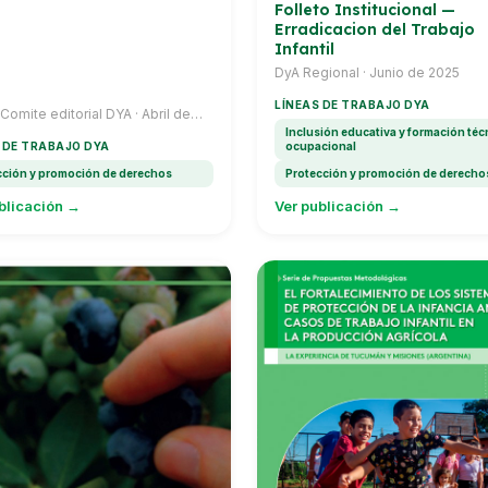
Folleto Institucional —
Erradicacion del Trabajo
Infantil
DyA Regional · Junio de 2025
LÍNEAS DE TRABAJO DYA
omite editorial DYA · Abril de
Inclusión educativa y formación téc
 DE TRABAJO DYA
ocupacional
cción y promoción de derechos
Protección y promoción de derecho
blicación →
Ver publicación →