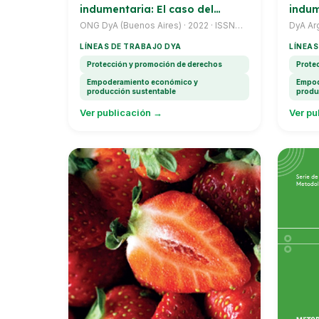
indumentaria: El caso del
indum
Municipio de Lomas de Zamora
ONG DyA (Buenos Aires) · 2022 · ISSN
DyA Ar
2796-8596
LÍNEAS DE TRABAJO DYA
LÍNEAS
Protección y promoción de derechos
Prote
Empoderamiento económico y
Empod
producción sustentable
produ
Ver publicación →
Ver pu