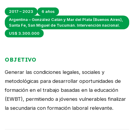
Perú
2017 – 2023
6 años
Argentina
Argentina – González Catán y Mar del Plata (Buenos Aires),
Santa Fe, San Miguel de Tucumán. Intervención nacional.
PROYECTOS
US$ 3.300.000
En Ecuador
En Perú
OBJETIVO
En Argentina
Generar las condiciones legales, sociales y
RECURSOS
metodológicas para desarrollar oportunidades de
formación en el trabajo basadas en la educación
Publicaciones
(EWBT), permitiendo a jóvenes vulnerables finalizar
Caja de Herramientas
la secundaria con formación laboral relevante.
TDRs
Transparencia