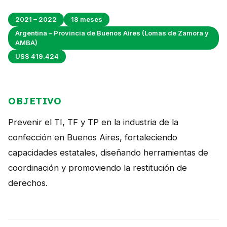
Perú
2021 – 2022
18 meses
Argentina
Argentina – Provincia de Buenos Aires (Lomas de Zamora y
AMBA)
PROYECTOS
US$ 419.424
En Ecuador
En Perú
OBJETIVO
En Argentina
Prevenir el TI, TF y TP en la industria de la
RECURSOS
confección en Buenos Aires, fortaleciendo
capacidades estatales, diseñando herramientas de
Publicaciones
coordinación y promoviendo la restitución de
Caja de Herramientas
derechos.
TDRs
Transparencia