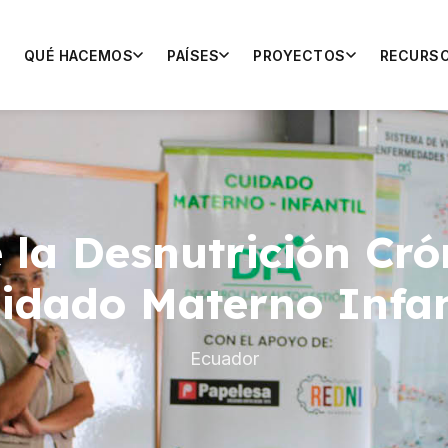
QUÉ HACEMOS
PAÍSES
PROYECTOS
RECURS
 la Desnutrición Crón
idado Materno Infan
Ecuador