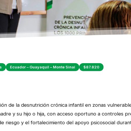
s
Ecuador – Guayaquil – Monte Sinaí
$87.820
ción de la desnutrición crónica infantil en zonas vulnerab
madre y su hijo o hija, con acceso oportuno a controles pre
e riesgo y el fortalecimiento del apoyo psicosocial duran