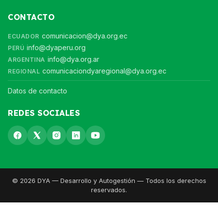
CONTACTO
comunicacion@dya.org.ec
ECUADOR
info@dyaperu.org
PERÚ
info@dya.org.ar
ARGENTINA
comunicaciondyaregional@dya.org.ec
REGIONAL
Datos de contacto
REDES SOCIALES
© 2026 DYA — Desarrollo y Autogestión — Todos los derechos
reservados.