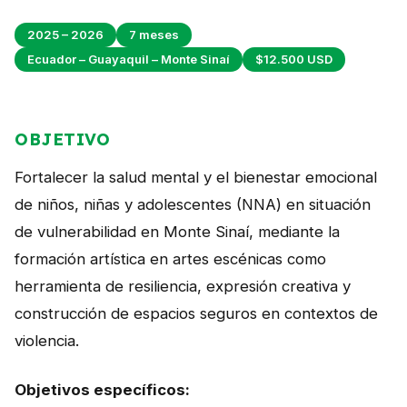
Perú
2025 – 2026
7 meses
Argentina
Ecuador – Guayaquil – Monte Sinaí
$12.500 USD
PROYECTOS
En Ecuador
OBJETIVO
En Perú
Fortalecer la salud mental y el bienestar emocional
En Argentina
de niños, niñas y adolescentes (NNA) en situación
de vulnerabilidad en Monte Sinaí, mediante la
RECURSOS
formación artística en artes escénicas como
Publicaciones
herramienta de resiliencia, expresión creativa y
construcción de espacios seguros en contextos de
Caja de Herramientas
violencia.
TDRs
Transparencia
Objetivos específicos: