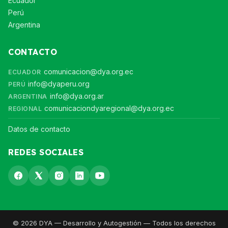
Ecuador
Perú
Argentina
CONTACTO
comunicacion@dya.org.ec
ECUADOR
info@dyaperu.org
PERÚ
info@dya.org.ar
ARGENTINA
comunicaciondyaregional@dya.org.ec
REGIONAL
Datos de contacto
REDES SOCIALES
© 2026 DYA — Desarrollo y Autogestión — Todos los derechos