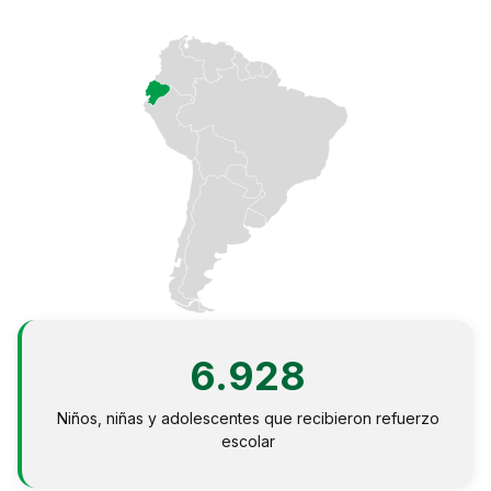
Perú
Argentina
PROYECTOS
En Ecuador
En Perú
En Argentina
RECURSOS
Publicaciones
6.928
Caja de Herramientas
Niños, niñas y adolescentes que recibieron refuerzo
TDRs
escolar
Transparencia