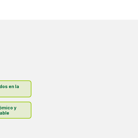
dos en la
ómico y
able