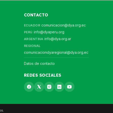
CONTACTO
comunicacion@dya.org.ec
ECUADOR
info@dyaperu.org
PERÚ
info@dya.org.ar
ARGENTINA
REGIONAL
comunicaciondyaregional@dya.org.ec
Datos de contacto
REDES SOCIALES
os.