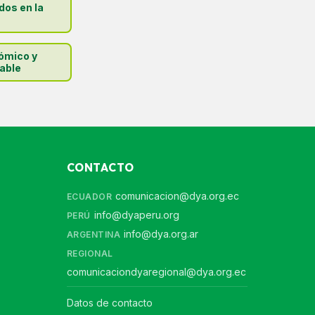
dos en la
ómico y
able
CONTACTO
comunicacion@dya.org.ec
ECUADOR
info@dyaperu.org
PERÚ
info@dya.org.ar
ARGENTINA
REGIONAL
comunicaciondyaregional@dya.org.ec
Datos de contacto