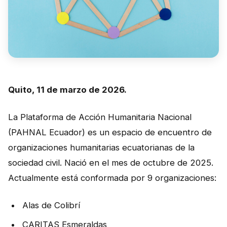
Perú
Argentina
PROYECTOS
En Ecuador
En Perú
Quito, 11 de marzo de 2026.
En Argentina
La Plataforma de Acción Humanitaria Nacional
RECURSOS
(PAHNAL Ecuador) es un espacio de encuentro de
organizaciones humanitarias ecuatorianas de la
Publicaciones
sociedad civil. Nació en el mes de octubre de 2025.
Caja de Herramientas
Actualmente está conformada por 9 organizaciones:
TDRs
Alas de Colibrí
Transparencia
CARITAS Esmeraldas