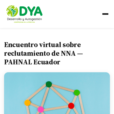
QUIÉNES SOMOS
Encuentro virtual sobre
Línea de Tiempo
reclutamiento de NNA —
PAHNAL Ecuador
Alianzas Regionales
QUÉ HACEMOS
Líneas de Trabajo
PAÍSES
Ecuador