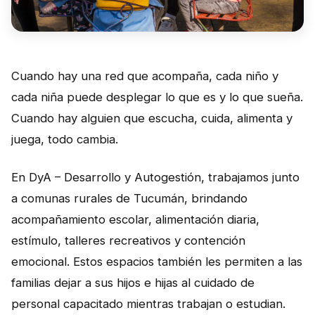
Perú
Argentina
PROYECTOS
Cuando hay una red que acompaña, cada niño y
En Ecuador
cada niña puede desplegar lo que es y lo que sueña.
Cuando hay alguien que escucha, cuida, alimenta y
En Perú
juega, todo cambia.
En Argentina
En DyA – Desarrollo y Autogestión, trabajamos junto
RECURSOS
a comunas rurales de Tucumán, brindando
Publicaciones
acompañamiento escolar, alimentación diaria,
estímulo, talleres recreativos y contención
Caja de Herramientas
emocional. Estos espacios también les permiten a las
TDRs
familias dejar a sus hijos e hijas al cuidado de
Transparencia
personal capacitado mientras trabajan o estudian.