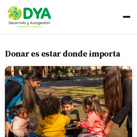
QUIÉNES SOMOS
Donar es estar donde importa
Línea de Tiempo
Alianzas Regionales
QUÉ HACEMOS
Líneas de Trabajo
PAÍSES
Ecuador