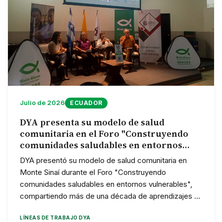
Julio de 2026
ECUADOR
DYA presenta su modelo de salud
comunitaria en el Foro "Construyendo
comunidades saludables en entornos
vulnerables"
DYA presentó su modelo de salud comunitaria en
Monte Sinaí durante el Foro "Construyendo
comunidades saludables en entornos vulnerables",
compartiendo más de una década de aprendizajes y
recibiendo un reconocimiento por su contribución al
LÍNEAS DE TRABAJO DYA
fortalecimiento de la salud comunitaria.