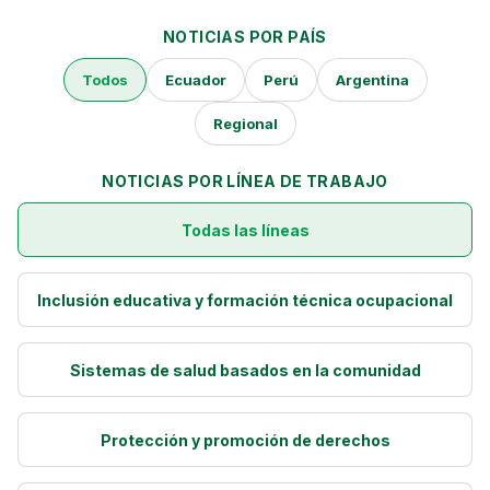
Perú
NOTICIAS POR PAÍS
Argentina
Todos
Ecuador
Perú
Argentina
PROYECTOS
Regional
En Ecuador
NOTICIAS POR LÍNEA DE TRABAJO
En Perú
Todas las líneas
En Argentina
RECURSOS
Inclusión educativa y formación técnica ocupacional
Publicaciones
Sistemas de salud basados en la comunidad
Caja de Herramientas
TDRs
Protección y promoción de derechos
Transparencia