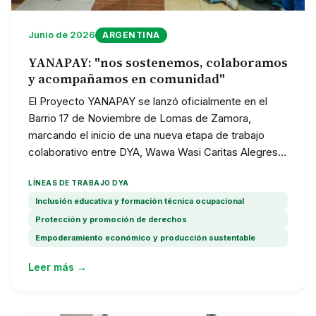
Junio de 2026
ARGENTINA
YANAPAY: "nos sostenemos, colaboramos
y acompañamos en comunidad"
El Proyecto YANAPAY se lanzó oficialmente en el
Barrio 17 de Noviembre de Lomas de Zamora,
marcando el inicio de una nueva etapa de trabajo
colaborativo entre DYA, Wawa Wasi Caritas Alegres,
autoridades provinciales, municipales y
LÍNEAS DE TRABAJO DYA
organizaciones sociales. YANAPAY —que significa
"nos sostenemos, colaboramos y acompañamos en
Inclusión educativa y formación técnica ocupacional
comunidad"— es una iniciativa financiada por la
Protección y promoción de derechos
Cooperación de Luxemburgo que busca fortalecer
Empoderamiento económico y producción sustentable
entornos protectores para 200 niños, niñas y
Leer más →
adolescentes, garantizando acceso a educación de
calidad, acompañamiento psicosocial y articulación
interinstitucional durante 2026 y 2027.