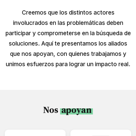
Perú
Creemos que los distintos actores
Argentina
involucrados en las problemáticas deben
PROYECTOS
participar y comprometerse en la búsqueda de
En Ecuador
soluciones. Aquí te presentamos los aliados
En Perú
que nos apoyan, con quienes trabajamos y
unimos esfuerzos para lograr un impacto real.
En Argentina
RECURSOS
Publicaciones
Caja de Herramientas
Nos
apoyan
TDRs
Transparencia