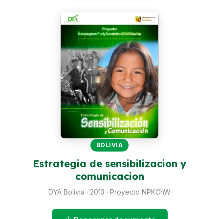
Perú
Argentina
PROYECTOS
En Ecuador
En Perú
En Argentina
RECURSOS
BOLIVIA
Publicaciones
Estrategia de sensibilizacion y
Caja de Herramientas
comunicacion
TDRs
DYA Bolivia · 2013 · Proyecto NPKChW
Transparencia