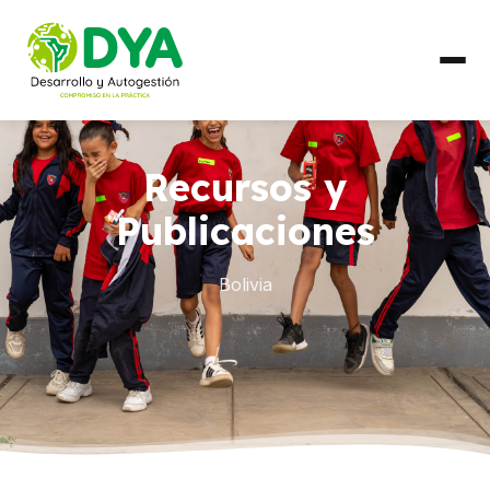
QUIÉNES SOMOS
Recursos y
Línea de Tiempo
Publicaciones
Alianzas Regionales
Bolivia
QUÉ HACEMOS
Líneas de Trabajo
PAÍSES
Ecuador