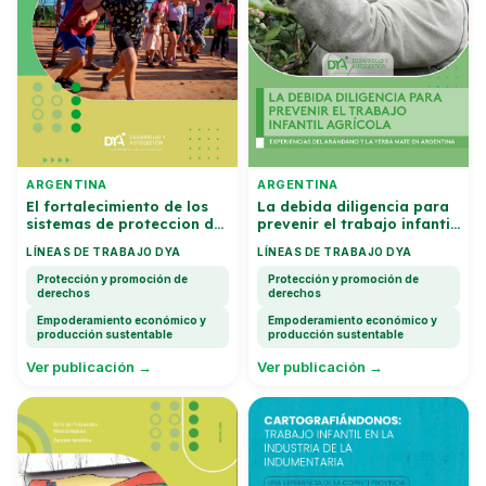
ARGENTINA
ARGENTINA
El fortalecimiento de los
La debida diligencia para
sistemas de proteccion de
prevenir el trabajo infantil
la infancia ante casos de
agricola
LÍNEAS DE TRABAJO DYA
LÍNEAS DE TRABAJO DYA
trabajo infantil en la
produccion agricola —
Protección y promoción de
Protección y promoción de
Serie de Propuestas
derechos
derechos
Metodologicas
Empoderamiento económico y
Empoderamiento económico y
producción sustentable
producción sustentable
Ver publicación →
Ver publicación →