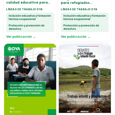
calidad educativa para
para refugiados
estudiantes en situacion
venezolanos, solicitantes
LÍNEAS DE TRABAJO DYA
LÍNEAS DE TRABAJO DYA
de movilidad humana y la
de asilo y ninos migrantes
comunidad educativa de
vulnerables en Manabi,
Inclusión educativa y formación
Inclusión educativa y formación
acogida
Guayas y Pichincha
técnica ocupacional
técnica ocupacional
Protección y promoción de
Protección y promoción de
derechos
derechos
Ver publicación →
Ver publicación →