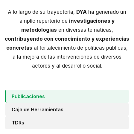
Perú
A lo largo de su trayectoria,
DYA
ha generado un
Argentina
amplio repertorio de
investigaciones y
PROYECTOS
metodologias
en diversas tematicas,
contribuyendo con conocimiento y experiencias
En Ecuador
concretas
al fortalecimiento de politicas publicas,
En Perú
a la mejora de las intervenciones de diversos
En Argentina
actores y al desarrollo social.
RECURSOS
Publicaciones
Publicaciones
Caja de Herramientas
Caja de Herramientas
TDRs
TDRs
Transparencia