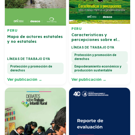
PERU
PERU
Caracteristicas y
Mapa de actores estatales
percepciones sobre el
y no estatales
trabajo infantil en la
LÍNEAS DE TRABAJO DYA
ganaderia altoandina
Protección y promoción de
LÍNEAS DE TRABAJO DYA
derechos
Protección y promoción de
Empoderamiento económico y
derechos
producción sustentable
Ver publicación →
Ver publicación →