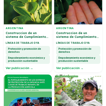
ARGENTINA
ARGENTINA
Construccion de un
Construccion de un
sistema de Cumplimiento
sistema de Cumplimiento
para la prevencion y la
para la prevencion y la
LÍNEAS DE TRABAJO DYA
LÍNEAS DE TRABAJO DYA
Erradicacion del Trabajo
Erradicacion del Trabajo
infantil y la Promocion del
infantil y la Promocion del
Protección y promoción de
Protección y promoción de
Trabajo Adolescente en
Trabajo Adolescente en
derechos
derechos
Yerba Mate
Arandano
Empoderamiento económico y
Empoderamiento económico y
producción sustentable
producción sustentable
Ver publicación →
Ver publicación →