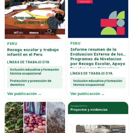
PERU
PERU
Informe resumen de la
Rezago escolar y trabajo
Evaluacion Externa de los
infantil en el Peru
Programas de Nivelacion
LÍNEAS DE TRABAJO DYA
por Rezago Escolar, Apoyo
Escolar para Primaria y
Inclusión educativa y formación
Programa Modular de
técnica ocupacional
LÍNEAS DE TRABAJO DYA
Comunicacion y
Protección y promoción de
Inclusión educativa y formación
Matematicas en
derechos
técnica ocupacional
Secundaria
Ver publicación →
Ver publicación →