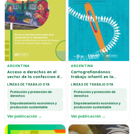
ARGENTINA
ARGENTINA
Acceso a derechos en el
Cartografiandonos:
sector de la confeccion de
trabajo infantil en la
la indumentaria: El caso
industria de la
LÍNEAS DE TRABAJO DYA
LÍNEAS DE TRABAJO DYA
del Municipio de Lomas de
indumentaria
Zamora
Protección y promoción de
Protección y promoción de
derechos
derechos
Empoderamiento económico y
Empoderamiento económico y
producción sustentable
producción sustentable
Ver publicación →
Ver publicación →