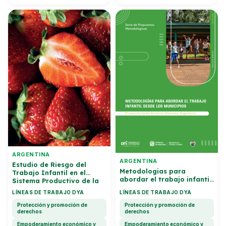
ARGENTINA
ARGENTINA
Estudio de Riesgo del
Metodologias para
Trabajo Infantil en el
abordar el trabajo infantil
Sistema Productivo de la
desde los municipios: el
Frutilla
LÍNEAS DE TRABAJO DYA
LÍNEAS DE TRABAJO DYA
caso Jardin America
Protección y promoción de
Protección y promoción de
derechos
derechos
Empoderamiento económico y
Empoderamiento económico y