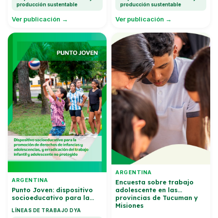
producción sustentable
producción sustentable
Ver publicación →
Ver publicación →
ARGENTINA
ARGENTINA
Encuesta sobre trabajo
adolescente en las
Punto Joven: dispositivo
provincias de Tucuman y
socioeducativo para la
Misiones
promocion de derechos y
LÍNEAS DE TRABAJO DYA
erradicacion del trabajo