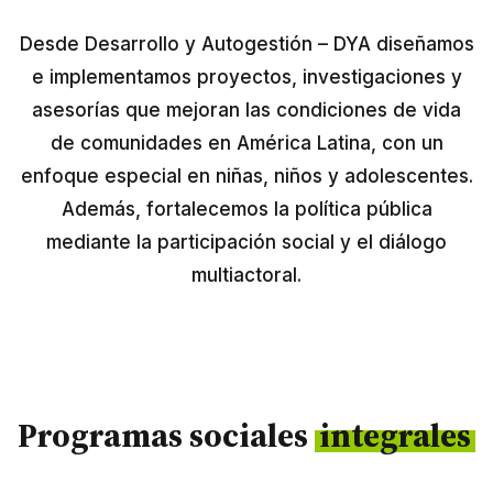
Perú
Desde Desarrollo y Autogestión – DYA diseñamos
Argentina
e implementamos proyectos, investigaciones y
PROYECTOS
asesorías que mejoran las condiciones de vida
de comunidades en América Latina, con un
En Ecuador
enfoque especial en niñas, niños y adolescentes.
En Perú
Además, fortalecemos la política pública
En Argentina
mediante la participación social y el diálogo
multiactoral.
RECURSOS
Publicaciones
Caja de Herramientas
Programas sociales
integrales
TDRs
Transparencia