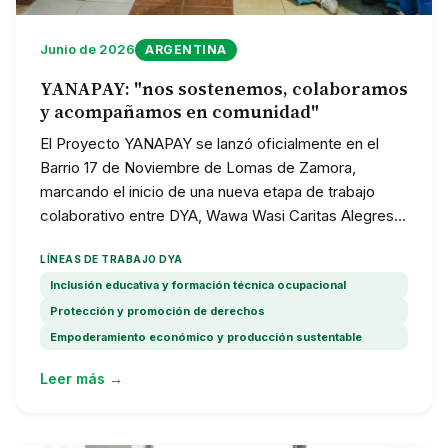
Junio de 2026
ARGENTINA
YANAPAY: "nos sostenemos, colaboramos
y acompañamos en comunidad"
El Proyecto YANAPAY se lanzó oficialmente en el
Barrio 17 de Noviembre de Lomas de Zamora,
marcando el inicio de una nueva etapa de trabajo
colaborativo entre DYA, Wawa Wasi Caritas Alegres,
autoridades provinciales, municipales y
LÍNEAS DE TRABAJO DYA
organizaciones sociales. YANAPAY —que significa
"nos sostenemos, colaboramos y acompañamos en
Inclusión educativa y formación técnica ocupacional
comunidad"— es una iniciativa financiada por la
Protección y promoción de derechos
Cooperación de Luxemburgo que busca fortalecer
Empoderamiento económico y producción sustentable
entornos protectores para 200 niños, niñas y
Leer más →
adolescentes, garantizando acceso a educación de
calidad, acompañamiento psicosocial y articulación
interinstitucional durante 2026 y 2027.