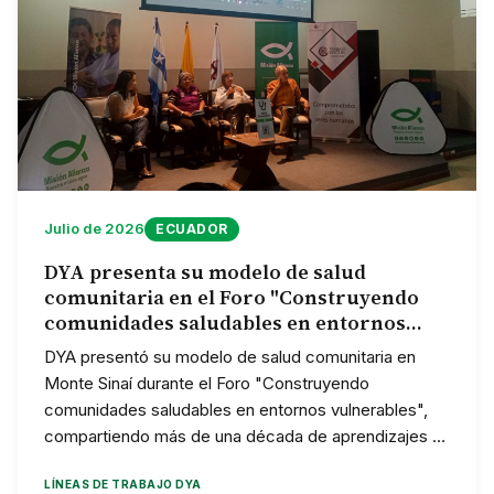
Julio de 2026
ECUADOR
DYA presenta su modelo de salud
comunitaria en el Foro "Construyendo
comunidades saludables en entornos
vulnerables"
DYA presentó su modelo de salud comunitaria en
Monte Sinaí durante el Foro "Construyendo
comunidades saludables en entornos vulnerables",
compartiendo más de una década de aprendizajes y
recibiendo un reconocimiento por su contribución al
LÍNEAS DE TRABAJO DYA
fortalecimiento de la salud comunitaria.