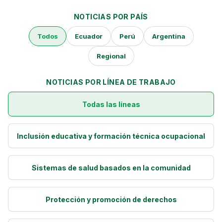
Perú
NOTICIAS POR PAÍS
Argentina
Todos
Ecuador
Perú
Argentina
PROYECTOS
Regional
En Ecuador
NOTICIAS POR LÍNEA DE TRABAJO
En Perú
Todas las líneas
En Argentina
RECURSOS
Inclusión educativa y formación técnica ocupacional
Publicaciones
Sistemas de salud basados en la comunidad
Caja de Herramientas
TDRs
Protección y promoción de derechos
Transparencia